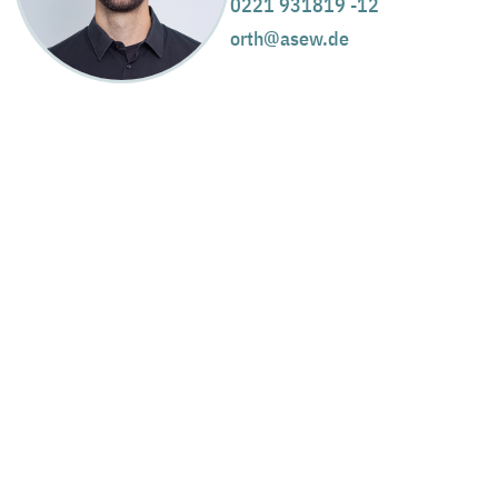
0221 931819 -12
orth@asew.de
Mit d
Leis
New