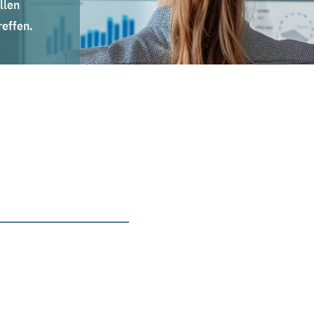
llen
effen.