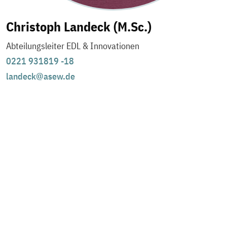
Christoph Landeck (M.Sc.)
Abteilungsleiter EDL & Innovationen
0221 931819 -18
landeck@asew.de
Immer auf dem Laufenden
bleiben
Mit dem ASEW-Newsletter erhalten Sie regelmäßige
Informationen zu ASEW-Veranstaltungen, oder
Arbeitskreisen, aktuellen Leistungen und Neues aus dem