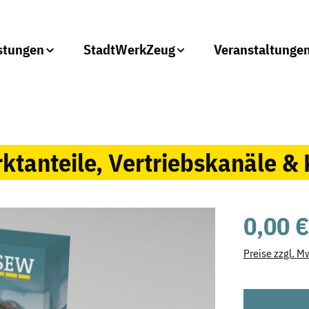
stungen
StadtWerkZeug
Veranstaltunge
tanteile, Vertriebskanäle &
Regulärer Prei
0,00 €
Preise zzgl. M