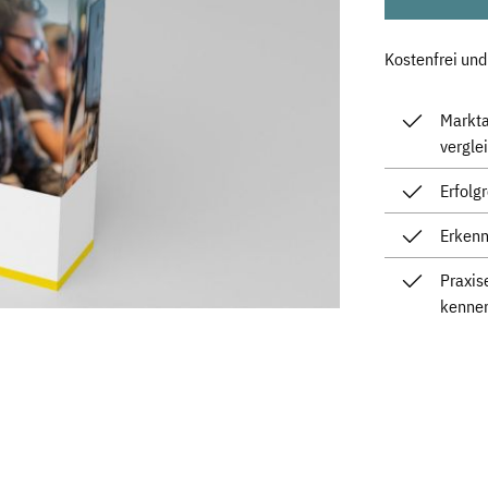
Kostenfrei und
Markta
vergle
Erfolg
Erkenn
Praxi
kenne