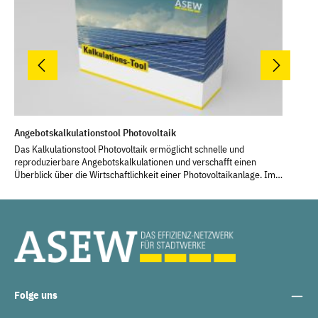
Angebotskalkulationstool Photovoltaik
FA
Das Kalkulationstool Photovoltaik ermöglicht schnelle und
Dac
reproduzierbare Angebotskalkulationen und verschafft einen
für
Überblick über die Wirtschaftlichkeit einer Photovoltaikanlage. Im
die
Tool gibt es die Möglichkeit, zwischen Privat- sowie
Für
Gewerbekunden zu unterscheiden und es werden viele
tec
Übersichten (z.B. Diagramme zur Wirtschaftlichkeit) erstellt, welche
zu orga
im Kundengespräch eingesetzt werden können. Das Ergebnis wird
ent
mittels der Kapitalwertmethode (abgezinste Einnahmen und
ein
Ausgaben) dargestellt.
ASE
ind
Lis
reg
Folge uns
- v
hof