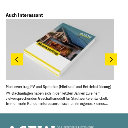
Produktgalerie überspringen
Auch interessant
Mustervertrag PV und Speicher (Mietkauf und Betriebsführung)
PV-Dachanlagen haben sich in den letzten Jahren zu einem
vielversprechenden Geschäftsmodell für Stadtwerke entwickelt.
Immer mehr Kunden interessieren sich für ihr eigenes kleines
Stück Energiewende. Wo die Investitionssumme nicht sofort zur
Verfügung steht, helfen Pachtmodelle als Alternative zum
Anlagenkauf. Seit der Einführung des Nullsteuersatzes für die
Lieferung von PV-Anlagen (einschließlich Batteriespeichern und