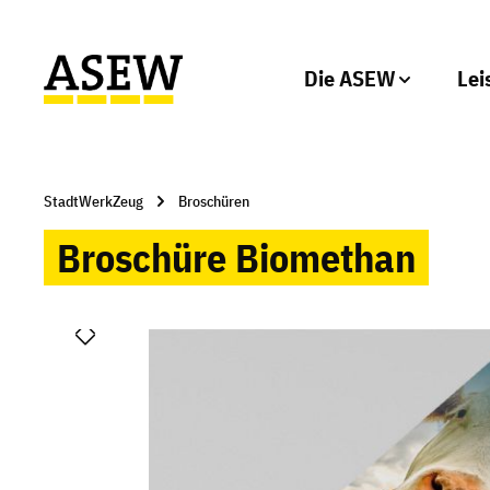
um Hauptinhalt springen
Zur Hauptnavigation springen
Die ASEW
Lei
StadtWerkZeug
Broschüren
Broschüre Biomethan
Bildergalerie überspringen