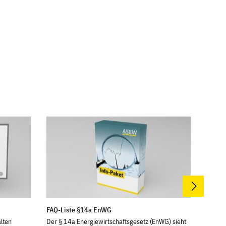
FAQ-Liste §14a EnWG
Muste
lten
Der § 14a Energiewirtschaftsgesetz (EnWG) sieht
In den