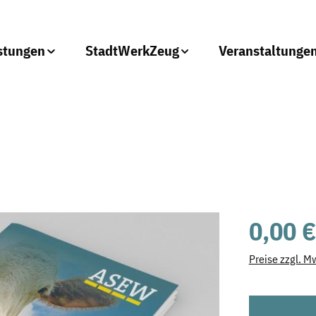
stungen
StadtWerkZeug
Veranstaltunge
Regulärer Prei
0,00 €
Preise zzgl. M