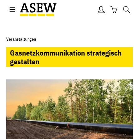
Zum Hauptinhalt springen
Warenkorb e
Veranstaltungen
Gasnetzkommunikation strategisch
gestalten
Bildergalerie überspringen