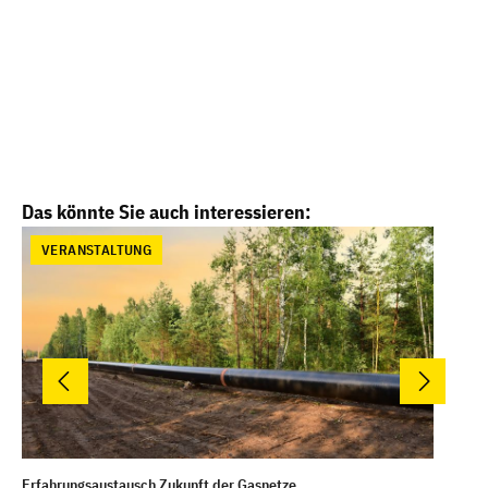
Produktgalerie überspringen
Das könnte Sie auch interessieren:
VERANSTALTUNG
Erfahrungsaustausch Zukunft der Gasnetze
Sch