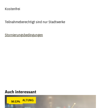
Kostenfrei
Teilnahmeberechtigt sind nur Stadtwerke
Stornierungsbedingungen
Produktgalerie überspringen
Auch interessant
VERANSTALTUNG
50.13
%